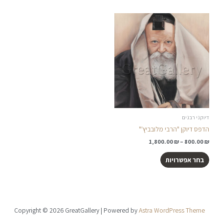
טווח
למוצר
מחירים:
זה
יש
עד
מספר
סוגים.
ניתן
לבחור
את
האפשרויות
בעמוד
דיוקני רבנים
המוצר
הדפס דיוקן "הרבי מלובביץ'"
1,800.00
₪
–
800.00
₪
בחר אפשרויות
Copyright © 2026 GreatGallery | Powered by
Astra WordPress Theme