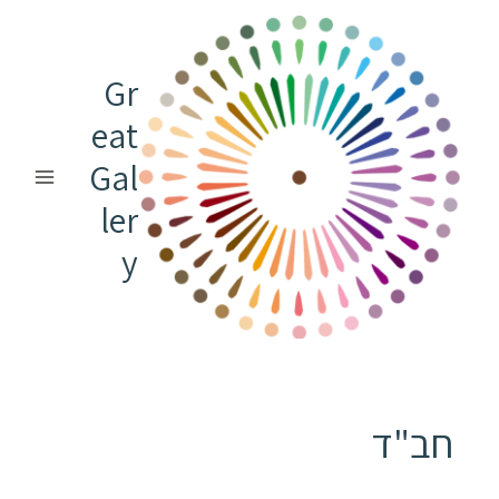
ילוג
תוכן
Gr
eat
Gal
ler
y
חב"ד