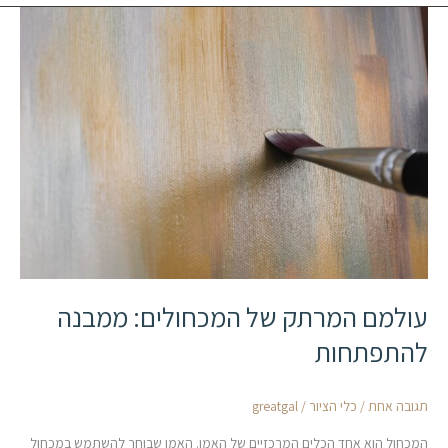
עולמם
המרתק
של
המכחולים:
ממבנה
להתפתחות
עולמם המרתק של המכחולים: ממבנה
להתפתחות
תגובה אחת
/
כלי הציור
/
greatgal
המכחול הוא אחד הכלים המרכזיים של האמן. האמן שבוחר להשתמש במכחול